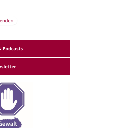
enden
& Podcasts
sletter