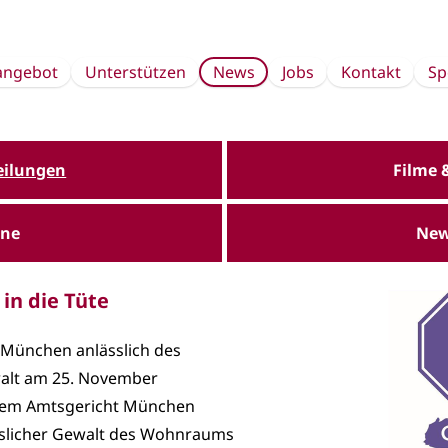
sangebot
Unterstützen
News
Jobs
Kontakt
Sp
eilungen
Filme 
ine
New
in die Tüte
 München anlässlich des
walt am 25. November
 dem Amtsgericht München
uslicher Gewalt des Wohnraums