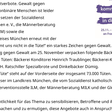
ktverbote. Gewalt gegen
nbinäre Menschen ist leider
setzen der Sozialdienst
en e. V., die Männerberatung
ILM) sowie die
reises München erneut mit der
 uns nicht in die Tüte!“ ein starkes Zeichen gegen Gewalt.
ag gegen Gewalt am 25. November verpacken folgende Bäc
 Tüten: Bäckerei Konditorei Heinrich Traublinger, Bäckerei-K
H. Ratschiller Spezialbrote und Dinkelbäcker Dümig.
üte“ steht auf der Vorderseite der insgesamt 73.000 Tüten.
ser im Landkreis München, die vom Sozialdienst katholisch
terventionsstelle ILM, der Männerberatung MILK und der Gl
fentlichkeit für das Thema zu sensibilisieren, Betroffene und
chen und zu ermutigen, diese Angebote auch in Anspruch 