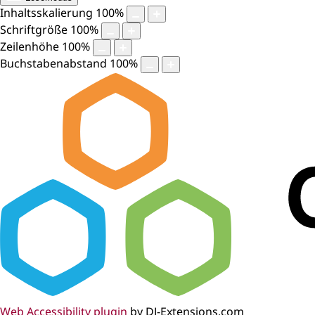
Inhaltsskalierung
100
%
Schriftgröße
100
%
Zeilenhöhe
100
%
Buchstabenabstand
100
%
Web Accessibility plugin
by DJ-Extensions.com