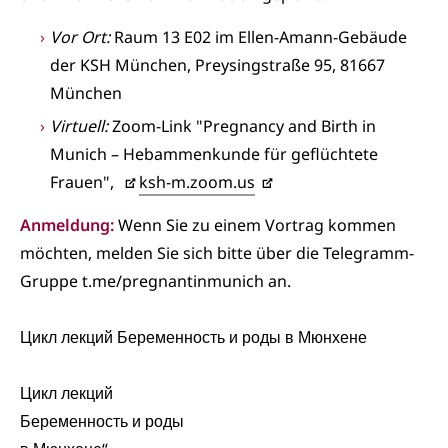
Vor Ort:
Raum 13 E02 im Ellen-Amann-Gebäude
der KSH München, Preysingstraße 95, 81667
München
Virtuell:
Zoom-Link "Pregnancy and Birth in
Munich – Hebammenkunde für geflüchtete
Frauen",
ksh-m.zoom.us
Anmeldung:
Wenn Sie zu einem Vortrag kommen
möchten, melden Sie sich bitte über die Telegramm-
Gruppe t.me/pregnantinmunich an.
Цикл лекций Беременность и роды в Мюнхене
Цикл лекций
Беременность и роды