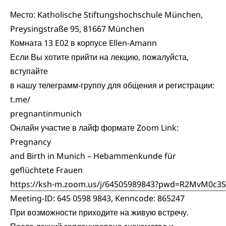
Место: Katholische Stiftungshochschule München,
Preysingstraße 95, 81667 München
Комната 13 E02 в корпусе Ellen-Amann
Если Вы хотите прийти на лекцию, пожалуйста,
вступайте
в нашу телеграмм-группу для общения и регистрации:
t.me/
pregnantinmunich
Онлайн участие в лайф формате Zoom Link:
Pregnancy
and Birth in Munich – Hebammenkunde für
geflüchtete Frauen
https://ksh-m.zoom.us/j/64505989843?pwd=R2MvM0c3
Meeting-ID: 645 0598 9843, Kenncode: 865247
При возможности приходите на живую встречу.